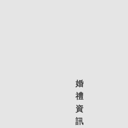
婚
禮
資
訊