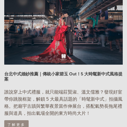
台北中式婚紗推薦｜傳統小家碧玉 Out！5 大時髦新中式風格提
案
誰說穿上中式禮服，就只能端莊賢淑、溫文儒雅？發現好室
帶你跳脫框架，解鎖 5 大最具話題的「時髦新中式」拍攝風
格。把廟宇古蹟與繁華夜景當作伸展台，搭配氣勢長拖尾禮
服與道具，拍出氣場全開的東方時尚大片！
了解更多