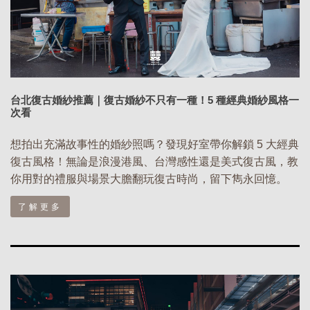
台北復古婚紗推薦｜復古婚紗不只有一種！5 種經典婚紗風格一
次看
想拍出充滿故事性的婚紗照嗎？發現好室帶你解鎖 5 大經典
復古風格！無論是浪漫港風、台灣感性還是美式復古風，教
你用對的禮服與場景大膽翻玩復古時尚，留下雋永回憶。
了解更多